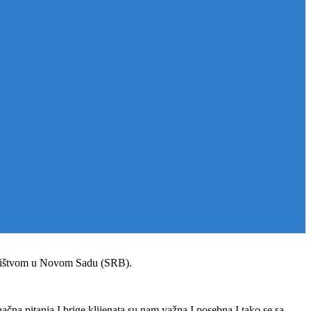
vništvom u Novom Sadu (SRB).
ačna pitanja I brige klijenata su nam važna I posebna I tako se sa