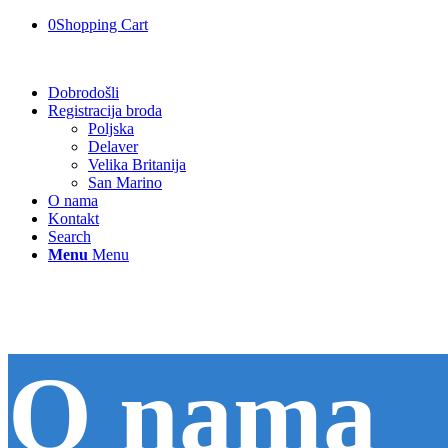
0
Shopping Cart
Dobrodošli
Registracija broda
Poljska
Delaver
Velika Britanija
San Marino
O nama
Kontakt
Search
Menu
Menu
O nama