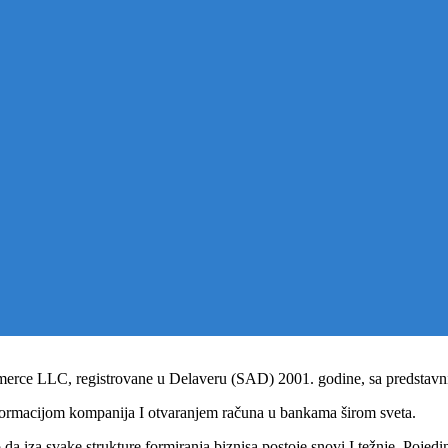
erce LLC, registrovane u Delaveru (SAD) 2001. godine, sa predsta
formacijom kompanija I otvaranjem računa u bankama širom sveta.
a iza svake strukture formiranja biznisa postoje snovi I težnje. Pojedin