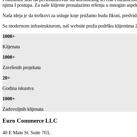
njima I postupa. Za naše klijente pronalazimo rešenja u mnogim aspe
Naša ideja je da troškovi za usluge koje pružamo budu fiksni, predvidi
Sa modernom infrastrukturom, naš website pruža podršku klijentima 2
1000
+
Klijenata
1000
+
Završenih projekata
20
+
Godina iskustva
1000
+
Zadovoljnih klijenata
Euro Commerce LLC
40 E Main St. Suite 703,