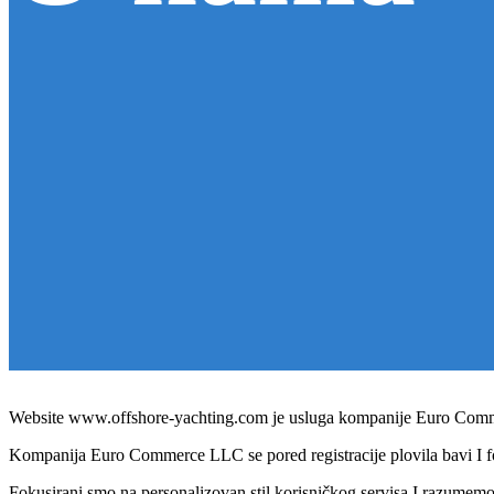
Website www.offshore-yachting.com je usluga kompanije Euro Comm
Kompanija Euro Commerce LLC se pored registracije plovila bavi I 
Fokusirani smo na personalizovan stil korisničkog servisa I razumemo d