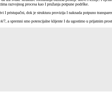
ktima razvojnog procesa kao I pružanja potpune podrške.
vi I pristupačni, dok je struktura provizija I naknada potpuno transpar
4/7, a spremni smo potencijalne klijente I da ugostimo u prijatnim pr