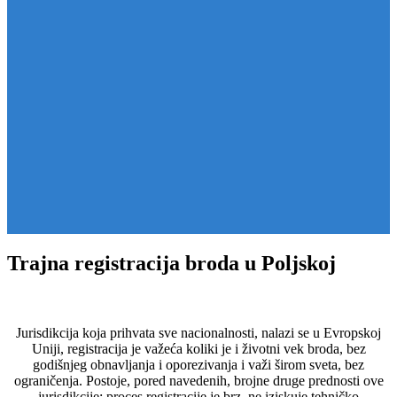
Trajna registracija broda u Poljskoj
Jurisdikcija koja prihvata sve nacionalnosti, nalazi se u Evropskoj
Uniji, registracija je važeća koliki je i životni vek broda, bez
godišnjeg obnavljanja i oporezivanja i važi širom sveta, bez
ograničenja. Postoje, pored navedenih, brojne druge prednosti ove
jurisdikcije: proces registracije je brz, ne iziskuje tehničko