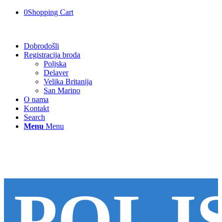
0
Shopping Cart
Dobrodošli
Registracija broda
Poljska
Delaver
Velika Britanija
San Marino
O nama
Kontakt
Search
Menu
Menu
POLJ