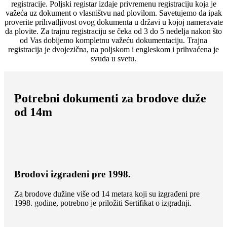
registracije. Poljski registar izdaje privremenu registraciju koja je
važeća uz dokument o vlasništvu nad plovilom. Savetujemo da ipak
proverite prihvatljivost ovog dokumenta u državi u kojoj nameravate
da plovite. Za trajnu registraciju se čeka od 3 do 5 nedelja nakon što
od Vas dobijemo kompletnu važeću dokumentaciju. Trajna
registracija je dvojezična, na poljskom i engleskom i prihvaćena je
svuda u svetu.
Potrebni dokumenti za brodove duže
od 14m
Brodovi izgrađeni pre 1998.
Za brodove dužine više od 14 metara koji su izgrađeni pre
1998. godine, potrebno je priložiti Sertifikat o izgradnji.