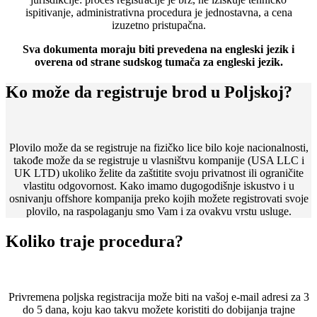
ispitivanje, administrativna procedura je jednostavna, a cena
izuzetno pristupačna.
Sva dokumenta moraju biti prevedena na engleski jezik i
overena od strane sudskog tumača za engleski jezik.
Ko može da registruje brod u Poljskoj?
Plovilo može da se registruje na fizičko lice bilo koje nacionalnosti,
takođe može da se registruje u vlasništvu kompanije (USA LLC i
UK LTD) ukoliko želite da zaštitite svoju privatnost ili ograničite
vlastitu odgovornost. Kako imamo dugogodišnje iskustvo i u
osnivanju offshore kompanija preko kojih možete registrovati svoje
plovilo, na raspolaganju smo Vam i za ovakvu vrstu usluge.
Koliko traje procedura?
Privremena poljska registracija može biti na vašoj e-mail adresi za 3
do 5 dana, koju kao takvu možete koristiti do dobijanja trajne